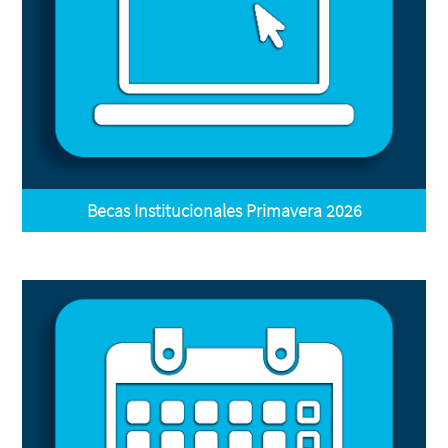
Becas Institucionales Primavera 2026
El periodo de registro finalizo el 20 de junio a las 17:00
horas.
Adjunta documento(s) - El periodo para solventar
observaciones finalizo el 22 de junio a las 17:00 horas.
Estatus de solicitud